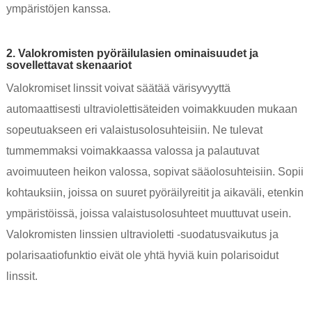
ympäristöjen kanssa. ‌
2. Valokromisten pyöräilulasien ominaisuudet ja
sovellettavat skenaariot
Valokromiset linssit voivat säätää värisyvyyttä
automaattisesti ultraviolettisäteiden voimakkuuden mukaan
sopeutuakseen eri valaistusolosuhteisiin. Ne tulevat
tummemmaksi voimakkaassa valossa ja palautuvat
avoimuuteen heikon valossa, sopivat sääolosuhteisiin. Sopii
kohtauksiin, joissa on suuret pyöräilyreitit ja aikaväli, etenkin
ympäristöissä, joissa valaistusolosuhteet muuttuvat usein.
Valokromisten linssien ultravioletti -suodatusvaikutus ja
polarisaatiofunktio eivät ole yhtä hyviä kuin polarisoidut
linssit. ‌