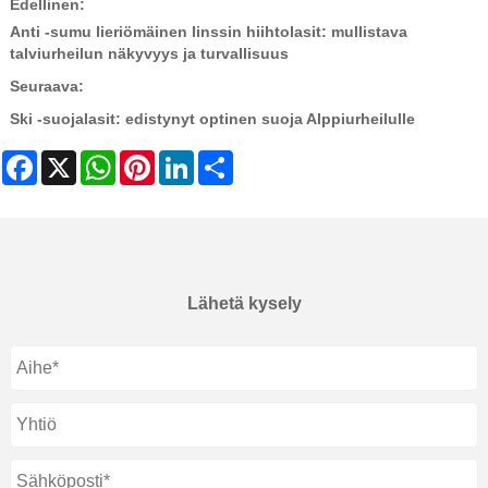
Edellinen:
Anti -sumu lieriömäinen linssin hiihtolasit: mullistava
talviurheilun näkyvyys ja turvallisuus
Seuraava:
Ski -suojalasit: edistynyt optinen suoja Alppiurheilulle
Facebook
X
WhatsApp
Pinterest
LinkedIn
Share
Lähetä kysely